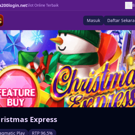
200login.net
Slot Online Terbaik
B
Masuk
Daftar Sekar
ristmas Express
agmatic Play
RTP 96.5%