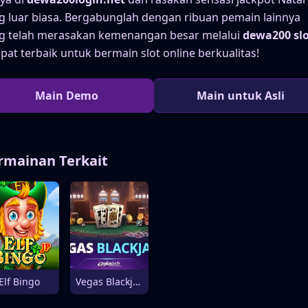
g luar biasa. Bergabunglah dengan ribuan pemain lainnya
g telah merasakan kemenangan besar melalui
dewa200 sl
pat terbaik untuk bermain slot online berkualitas!
Main Demo
Main untuk Asli
rmainan Terkait
Elf Bingo
Vegas Blackjack!