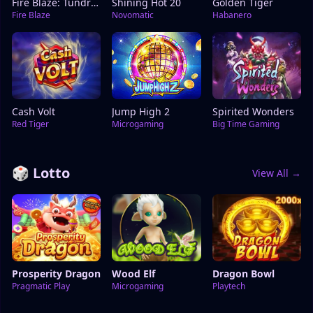
Fire Blaze: Tundra Wolf
Shining Hot 20
Golden Tiger
Fire Blaze
Novomatic
Habanero
Cash Volt
Spirited Wonders
Jump High 2
Red Tiger
Big Time Gaming
Microgaming
🎲 Lotto
View All →
Prosperity Dragon
Dragon Bowl
Wood Elf
Pragmatic Play
Playtech
Microgaming