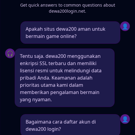
Get quick answers to common questions about
dewa200login.net.
👤
Apakah situs dewa200 aman untuk
bermain game online?
🎧
Tentu saja. dewa200 menggunakan
enkripsi SSL terbaru dan memiliki
lisensi resmi untuk melindungi data
pribadi Anda. Keamanan adalah
prioritas utama kami dalam
memberikan pengalaman bermain
yang nyaman.
👤
Bagaimana cara daftar akun di
dewa200 login?