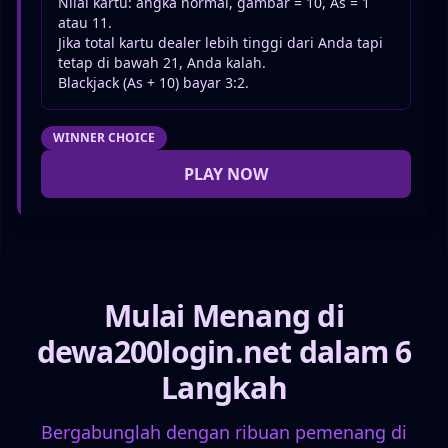
Nilai kartu: angka normal, gambar = 10, As = 1
atau 11.
Jika total kartu dealer lebih tinggi dari Anda tapi
tetap di bawah 21, Anda kalah.
Blackjack (As + 10) bayar 3:2.
WINNER CHOICE
PLAY NOW
Mulai Menang di
dewa200login.net dalam 6
Langkah
Bergabunglah dengan ribuan pemenang di