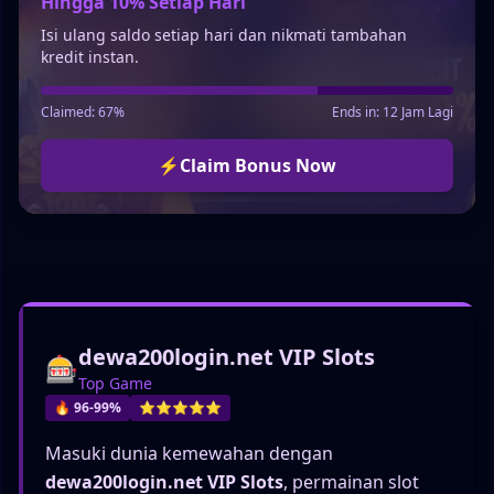
Hingga 10% Setiap Hari
Isi ulang saldo setiap hari dan nikmati tambahan
kredit instan.
Claimed: 67%
Ends in: 12 Jam Lagi
⚡
Claim Bonus Now
dewa200login.net VIP Slots
🎰
Top Game
🔥 96-99%
⭐⭐⭐⭐⭐
Masuki dunia kemewahan dengan
dewa200login.net VIP Slots
, permainan slot