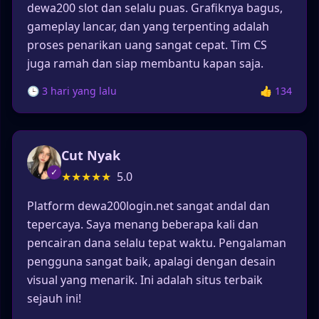
dewa200 slot dan selalu puas. Grafiknya bagus,
gameplay lancar, dan yang terpenting adalah
proses penarikan uang sangat cepat. Tim CS
juga ramah dan siap membantu kapan saja.
🕒 3 hari yang lalu
👍 134
Cut Nyak
✓
★★★★★
5.0
Platform dewa200login.net sangat andal dan
tepercaya. Saya menang beberapa kali dan
pencairan dana selalu tepat waktu. Pengalaman
pengguna sangat baik, apalagi dengan desain
visual yang menarik. Ini adalah situs terbaik
sejauh ini!