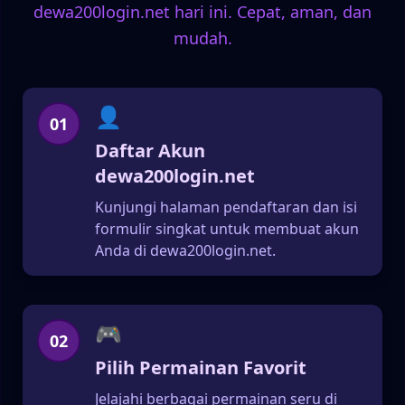
dewa200login.net hari ini. Cepat, aman, dan
mudah.
👤
01
Daftar Akun
dewa200login.net
Kunjungi halaman pendaftaran dan isi
formulir singkat untuk membuat akun
Anda di dewa200login.net.
🎮
02
Pilih Permainan Favorit
Jelajahi berbagai permainan seru di