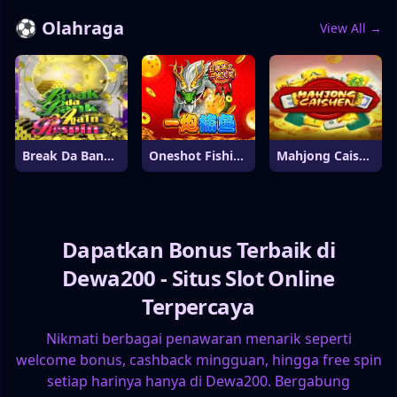
⚽ Olahraga
View All →
Break Da Bank Again Respin
Mahjong Caishen
Oneshot Fishing
Dapatkan Bonus Terbaik di
Dewa200 - Situs Slot Online
Terpercaya
Nikmati berbagai penawaran menarik seperti
welcome bonus, cashback mingguan, hingga free spin
setiap harinya hanya di Dewa200. Bergabung