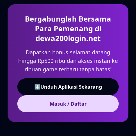
Bergabunglah Bersama
Para Pemenang di
dewa200login.net
Dapatkan bonus selamat datang
hingga Rp500 ribu dan akses instan ke
ribuan game terbaru tanpa batas!
⬇️
Unduh Aplikasi Sekarang
Masuk / Daftar