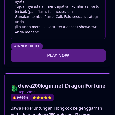
nyata.
Tujuannya adalah mendapatkan kombinasi kartu
terbaik (pair, flush, full house, dll).
Gunakan tombol Raise, Call, Fold sesuai strategi
Anda.
Jika Anda memiliki kartu terkuat saat showdown,
Anda menang!
WINNER CHOICE
PLAY NOW
dewa200login.net Dragon Fortune
🐉
Top Game
🔥 96-99%
⭐⭐⭐⭐⭐
Bawa keberuntungan Tiongkok ke genggaman
Anda dengan
dewa200login.net Dragon